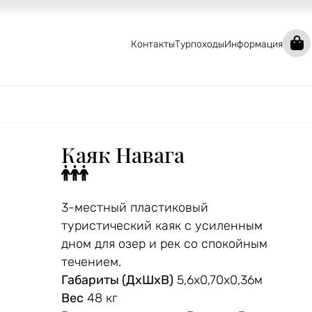
Контакты
Турпоходы
Информация
Каяк Навага
3-местный пластиковый
туристический каяк с усиленным
дном для озер и рек со спокойным
течением.
Габариты (ДхШхВ)
5,6х0,70х0,36м
Вес
48 кг